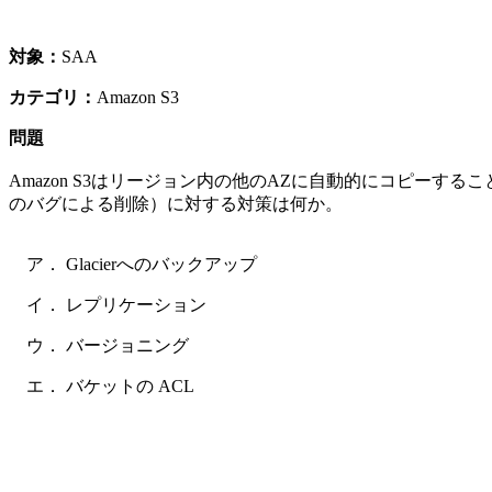
対象：
SAA
カテゴリ：
Amazon S3
問題
Amazon S3はリージョン内の他のAZに自動的にコピー
のバグによる削除）に対する対策は何か。
ア． Glacierへのバックアップ
イ． レプリケーション
ウ． バージョニング
エ． バケットの ACL