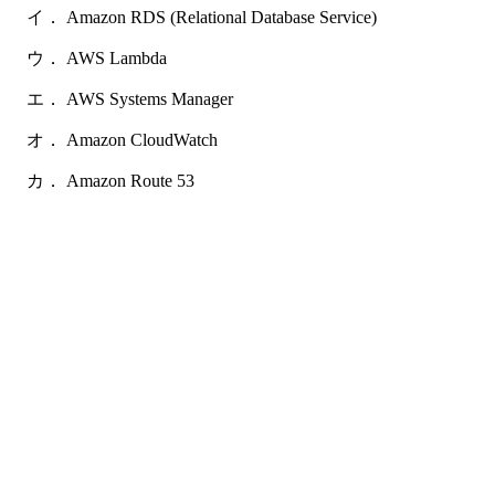
イ． Amazon RDS (Relational Database Service)
ウ． AWS Lambda
エ． AWS Systems Manager
オ． Amazon CloudWatch
カ． Amazon Route 53