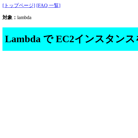
[トップページ]
[FAQ 一覧]
対象：
lambda
Lambda で EC2インス