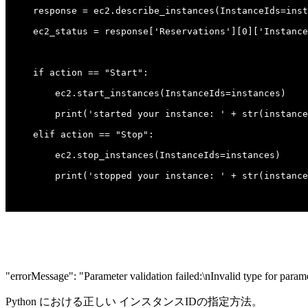
"errorMessage": "Parameter validation failed:\nInvalid type for parame
Python における正しい インスタンスIDの指定方法。