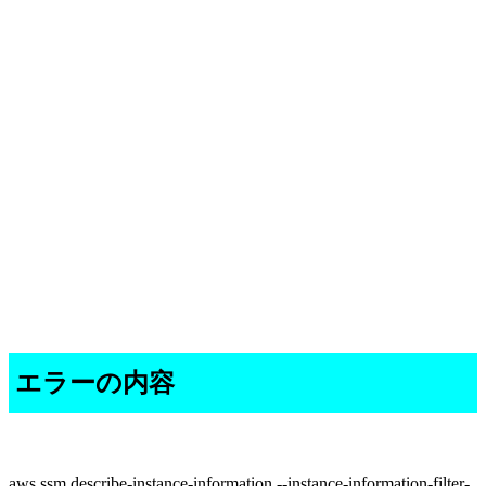
エラーの内容
aws ssm describe-instance-information --instance-information-filter-